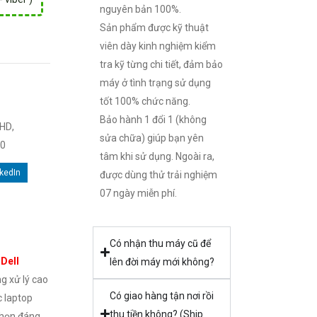
nguyên bản 100%.
Sản phẩm được kỹ thuật
viên dày kinh nghiệm kiểm
tra kỹ từng chi tiết, đảm bảo
máy ở tình trạng sử dụng
tốt 100% chức năng.
Bảo hành 1 đổi 1 (không
FHD
,
sửa chữa) giúp bạn yên
00
tâm khi sử dụng. Ngoài ra,
nkedIn
được dùng thử trải nghiệm
07 ngày miễn phí.
Có nhận thu máy cũ để
,
Dell
lên đời máy mới không?
g xử lý cao
Có giao hàng tận nơi rồi
 laptop
thu tiền không? (Ship
 chọn đáng