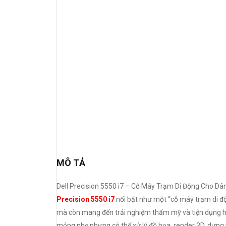
MÔ TẢ
Dell Precision 5550 i7 – Cỗ Máy Trạm Di Động Cho Dân
Prec
ision 5550 i7
nổi bật như một “cỗ máy trạm di độ
mà còn mang đến trải nghiệm thẩm mỹ và tiện dụng hi
mỏng nhẹ nhưng có thể xử lý đồ họa, render 3D, dựng v