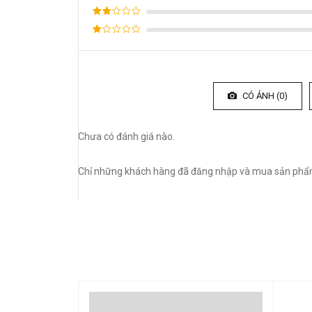
xếp
Được
hạng
4
xếp
5 sao
Được
hạng
xếp
3
5
Được
hạng
sao
xếp
2
5
hạng
sao
1
5
CÓ ẢNH (
0
)
sao
Chưa có đánh giá nào.
Chỉ những khách hàng đã đăng nhập và mua sản phẩm 