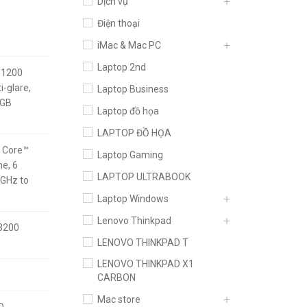
Dịch vụ
Điện thoại
iMac & Mac PC
Laptop 2nd
x 1200
i-glare,
Laptop Business
RGB
Laptop đồ họa
LAPTOP ĐỒ HỌA
® Core™
Laptop Gaming
e, 6
LAPTOP ULTRABOOK
 GHz to
Laptop Windows
Lenovo Thinkpad
 3200
LENOVO THINKPAD T
LENOVO THINKPAD X1
CARBON
Mac store
D