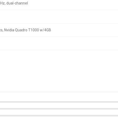
MHz, dual-channel
y mang đến cảm giác gọn gàng, hiện đại nhưng vẫn bền bỉ nhờ
vỏ nhôm 
 bằng sợi carbon giúp tăng độ bám và thoải mái khi làm việc lâu dài.
ưu không gian quan sát – một chi tiết nhỏ nhưng khiến Dell Precision 5550
ics, Nvidia Quadro T1000 w/4GB
 Xử Lý Đa Nhiệm Dễ Dàng