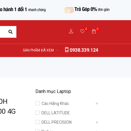
0
0
0938.339.124
SẢN PHẨM ĐÃ XEM
Danh mục Laptop
50H
Các Hãng Khác
00 4G
DELL LATITUDE
DELL PRECISION