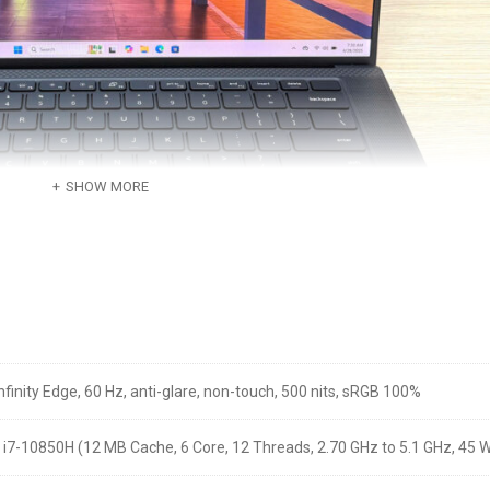
SHOW MORE
nfinity Edge, 60 Hz, anti-glare, non-touch, 500 nits, sRGB 100%
 i7-10850H (12 MB Cache, 6 Core, 12 Threads, 2.70 GHz to 5.1 GHz, 45 
ision 5550 còn là minh chứng cho sự tinh tế trong thiết kế. Với
trọng lượn