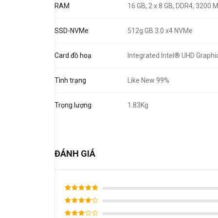
RAM
16 GB, 2 x 8 GB, DDR4, 3200 
khoảng 1.84kg
và
độ mỏng dưới 2cm
, chiếc máy nà
khối cắt CNC chính xác
. Phần kê tay được hoàn thiện
SSD-NVMe
512g GB 3.0 x4 NVMe
Màn hình viền mỏng 4 cạnh cho tỷ lệ hiển thị lớn, tối 
Card đồ hoạ
Integrated Intel® UHD Graph
biểu tượng của sự sang trọng trong giới workstation.
Tình trạng
Like New 99%
2. Hiệu Năng Mạnh Mẽ,
Trọng lượng
1.83Kg
ĐÁNH GIÁ
Được
xếp hạng
Được
5
5 sao