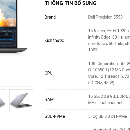
THÔNG TIN BỔ SUNG
Brand
Dell Precision 5550
15.6-inch, FHD+ 1920 
Infinity Edge, 60 Hz, ant
Kích thước
non-touch, 500 nits, s
100%
10th Generation Intel
i7-10850H (12 MB Cach
CPU
Core, 12 Threads, 2.70
5.1 GHz, 45 W)
16 GB, 2 x 8 GB, DDR4,
RAM
MHz, dual-channel
SSD-NVMe
512g GB 3.0 x4 NVMe
– Integrated Intel® UH