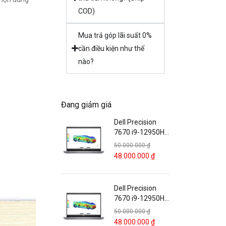
COD)
Mua trả góp lãi suất 0%
cần điều kiện như thế
nào?
Đang giảm giá
Dell Precision
7670 i9-12950HX
Nvidia RTX
50.000.000
₫
A3000 12GB /
48.000.000
₫
RTX A4500 16″
Full HD (Copy)
Dell Precision
7670 i9-12950HX
Nvidia RTX
50.000.000
₫
A3000 12GB /
48.000.000
₫