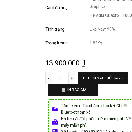
Graphics
Card đồ hoạ
– Nvidia Quadro T100
Tình trạng
Like New 99%
Trọng lượng
1.83Kg
13.900.000
₫
THÊM VÀO GIỎ HÀNG
IN BÁO GIÁ
Tặng kèm : Túi chống shock + Chuột
Bluetooth xịn xò
Hỗ trợ cài đặt phần mềm miễn phí - Vệ 
máy miễn phí
Số tư vấn : 0938339124 ( Zalo - Imess -