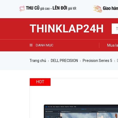
THINKLAP24H
DANH MỤC
Mua la
Trang chủ
DELL PRECISION
Precision Series 5
›
›
›
HOT