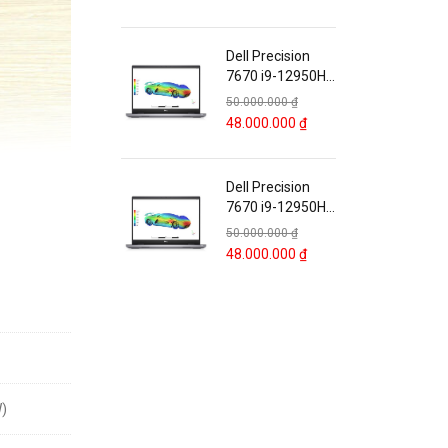
RTX A4500 16″
Full HD (Copy)
Dell Precision
7670 i9-12950HX
Nvidia RTX
50.000.000
₫
A3000 12GB /
48.000.000
₫
RTX A4500 16″
Full HD (Copy)
Dell Precision
7670 i9-12950HX
Nvidia RTX
50.000.000
₫
A3000 12GB /
48.000.000
₫
RTX A4500 16″
Full HD (Copy)
W)
g chỉ