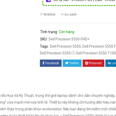
Wishlist
So sánh
Tình trạng:
Còn hàng
SKU:
Dell Precision 5550-FHD+
Tags:
Dell Precision 5550
,
Dell Precision 5550 
Dell Precision 5550 i7
,
Dell Precision 5550 T10
Facebook
Twitter
Pinterest
Li
 Đồ Họa Và Kỹ Thuật, trong thế giới laptop dành cho dân chuyên nghiệp
ng” vừa mạnh mẽ vừa tinh tế. Thiết bị này không chỉ hướng đến hiệu năn
ếm thấy trong phân khúc workstation. Nếu bạn đang tìm kiếm một chiếc
ideo hoặc thiết kế kỹ thuật phức tạp – Dell Precision 5550 chính là lựa