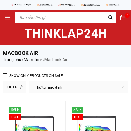
0
THINKLAP24H
MACBOOK AIR
Trang chủ
Mac store
Macbook Air
›
›
SHOW ONLY PRODUCTS ON SALE
FILTER
Thứ tự mặc định
SALE
SALE
HOT
HOT