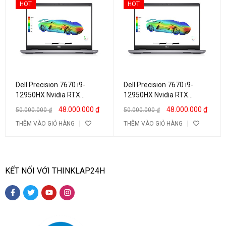
HOT
HOT
Dell Precision 7670 i9-
Dell Precision 7670 i9-
12950HX Nvidia RTX
12950HX Nvidia RTX
A3000 12GB / RTX A4500
A3000 12GB / RTX A4500
48.000.000
₫
48.000.000
₫
50.000.000
₫
50.000.000
₫
16″ Full HD (Copy)
16″ Full HD (Copy)
THÊM VÀO GIỎ HÀNG
THÊM VÀO GIỎ HÀNG
KẾT NỐI VỚI THINKLAP24H