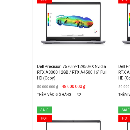
Dell Precision 7670 i9-12950HX Nvidia
Dell P
RTX A3000 12GB / RTX A4500 16″ Full
RTX A
HD (Copy)
HD (C
48.000.000
₫
50.000.000
₫
50.000
THÊM VÀO GIỎ HÀNG
THÊM 
SALE
SALE
HOT
HOT