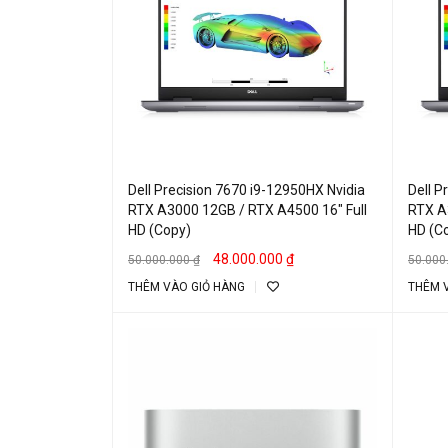
Dell Precision 7670 i9-12950HX Nvidia
Dell P
RTX A3000 12GB / RTX A4500 16″ Full
RTX A
HD (Copy)
HD (C
48.000.000
₫
50.000.000
₫
50.000
THÊM VÀO GIỎ HÀNG
THÊM 