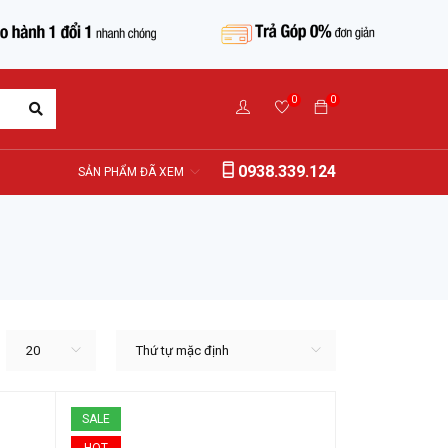
0
0
0938.339.124
SẢN PHẨM ĐÃ XEM
20
Thứ tự mặc định
SALE
HOT