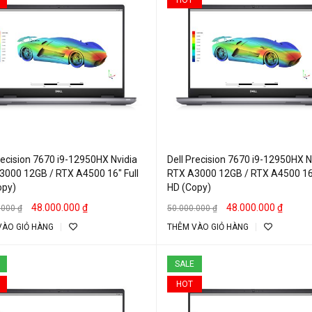
recision 7670 i9-12950HX Nvidia
Dell Precision 7670 i9-12950HX N
3000 12GB / RTX A4500 16″ Full
RTX A3000 12GB / RTX A4500 16″
opy)
HD (Copy)
48.000.000
₫
48.000.000
₫
.000
₫
50.000.000
₫
VÀO GIỎ HÀNG
THÊM VÀO GIỎ HÀNG
SALE
HOT