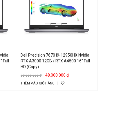
vidia
Dell Precision 7670 i9-12950HX Nvidia
 Full
RTX A3000 12GB / RTX A4500 16″ Full
HD (Copy)
48.000.000
₫
50.000.000
₫
THÊM VÀO GIỎ HÀNG