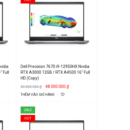
vidia
Dell Precision 7670 i9-12950HX Nvidia
 Full
RTX A3000 12GB / RTX A4500 16″ Full
HD (Copy)
48.000.000
₫
50.000.000
₫
THÊM VÀO GIỎ HÀNG
SALE
HOT