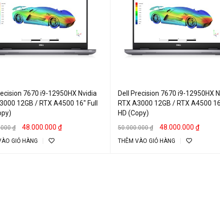
recision 7670 i9-12950HX Nvidia
Dell Precision 7670 i9-12950HX N
3000 12GB / RTX A4500 16″ Full
RTX A3000 12GB / RTX A4500 16″
opy)
HD (Copy)
48.000.000
₫
48.000.000
₫
.000
₫
50.000.000
₫
VÀO GIỎ HÀNG
THÊM VÀO GIỎ HÀNG