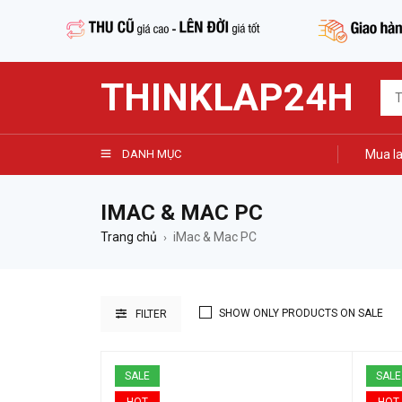
THINKLAP24H
DANH MỤC
Mua la
IMAC & MAC PC
Trang chủ
iMac & Mac PC
›
SHOW ONLY PRODUCTS ON SALE
FILTER
SALE
SALE
HOT
HOT